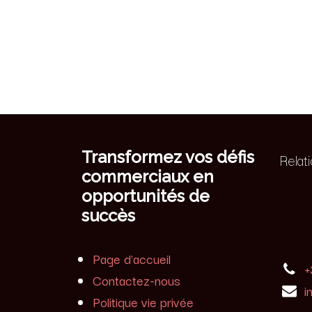
Transformez vos défis
Relat
commerciaux en
opportunités de
succès
Page d'accueil
+
Contactez-nous
i
Politique vie privée