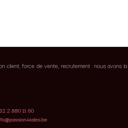
ion client, force de vente, recrutement : nous avons l
32 2 880 11 60
nfo@passion4sales.be